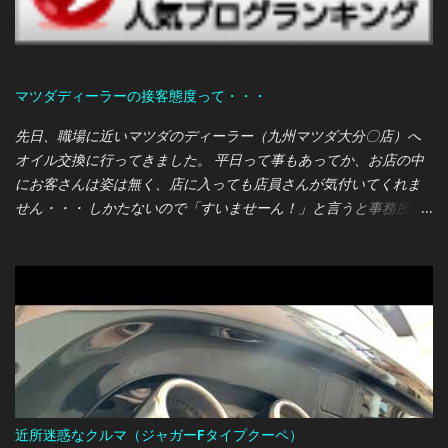
マツダディーラーの接客態度って・・・
先日、職場に近いマツダのディーラー（九州マツダ大分〇店）へ
オイル交換に行ってきました。 平日って事もあってか、お店の中
にお客さんは姿は無く、店に入っても店員さんが気付いてくれま
せん・・・ しかたないので「すいませーん！」と言うと事務所か
ら営業マンらしき人が出てきて対応してくれました。 オレ：あの
ー、オイル交換をまとめて契約するパックプランがあるって聞い
たのですが、こちらのディーラーでも取り扱っているのでしょう
か？ 営業マン：ちょうど今マツダは各種パックプランを見直して
いる最中なので、現在は取り扱っていません。 オレ：そうです
か・・・では、通常の価格で交換をお願いします。 営業マン：わ
かりました。では今回は〇000円で交換させていただきます。 ま
ぁ、ここまではフツー？のやり取りだったのですが、作業を待っ
ている時間の店員の態度に驚かされました・・・
近所迷惑なクルマ（ジャガーFタイプクーペ）