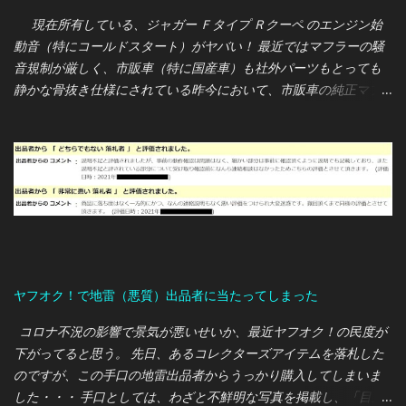
現在所有している、ジャガー Ｆタイプ Ｒクーペ のエンジン始
動音（特にコールドスタート）がヤバい！ 最近ではマフラーの騒
音規制が厳しく、市販車（特に国産車）も社外パーツもとっても
静かな骨抜き仕様にされている昨今において、市販車の純正マフ
ラーでこの轟音は完全に想定外でした・・・ 660ccの軽自動車
（S660）から5,000ccのV8エンジン車への入れ替えなので、騒音
増については事前にご近所さんへ説明していたのですが、実際に
納車されエンジンを始動すると轟音が静かな住宅地に響き渡り、
私もご近所さんも唖然としてしまいました( ﾟдﾟ) Ｆタイプ は車内
も広いし荷物も積めるし、普段乗りでもとても使いやすいスポー
ツカーなのですが、上記理由により21時以降は自主規制において
使用しないようにしています。 ※普段乗りのコンパクトカーを別途
購入する予定 自動車ランキング ↑↑↑ 当ブログは ランキング に参
ヤフオク！で地雷（悪質）出品者に当たってしまった
加しております。 皆様の クリック が励みになりますので、どうぞ
宜しくお願いします。
コロナ不況の影響で景気が悪いせいか、最近ヤフオク！の民度が
下がってると思う。 先日、あるコレクターズアイテムを落札した
のですが、この手口の地雷出品者からうっかり購入してしまいま
した・・・ 手口としては、わざと不鮮明な写真を掲載し、「目立