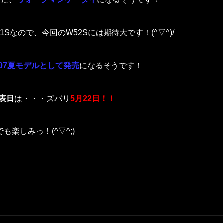
なので、今回のW52Sには期待大です！(^▽^)/
07夏モデルとして発売
になるそうです！
発表日
は・・・ズバリ
5月22日！！
楽しみっ！(^▽^;)