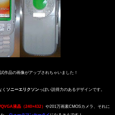
試作品
の画像がアップされちゃいました！
なく
ソニーエリクソン
っぽい説得力のあるデザインです。
QVGA液晶（240×432）
や201万画素CMOSカメラ、それに
えた、
ウォークマンケータイ
になるそうです！