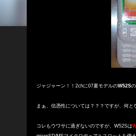
ジャジャーン！！2chに07夏モデルの
W52S
の
まぁ、信憑性については？？？ですが、何と
コレもウワサに過ぎないのですが、W52Sは
W
microSD/MSマイクロデュアルスロットを備