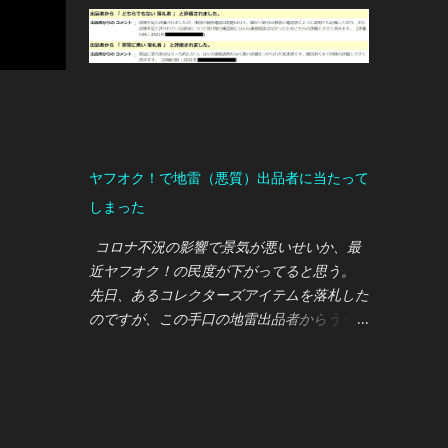
でこの轟音は完全に想定外でした・・・
660ccの軽自動車（S660）から5,000ccのV8
エンジン車への入れ替えなので、騒音増につ
いては事前にご近所さんへ説明していたので
すが、実際に納車されエンジンを始動すると
轟音が静かな住宅地に響き渡り、私もご近所
さんも唖然としてしまいました( ﾟдﾟ) Ｆタ
ヤフオク！で地雷（悪質）出品者に当たって
イプ は車内も広いし荷物も積めるし、普段
しまった
乗りでもとても使いやすいスポーツカーなの
ですが、上記理由により21時以降は自主規制
コロナ不況の影響で景気が悪いせいか、最
において使用しないようにしています。 ※普
近ヤフオク！の民度が下がってると思う。
段乗りのコンパクトカーを別途購入する予定
先日、あるコレクターズアイテムを落札した
自動車ランキング ↑↑↑ 当ブログは ランキン
のですが、この手口の地雷出品者からうっか
グ に参加しております。 皆様の クリック が
り購入してしまいました・・・ 手口として
励みになりますので、どうぞ宜しくお願いし
は、わざと不鮮明な写真を掲載し、「目立っ
ます。
た傷や汚れなし」で出品。落札して「現物を
見るとキズだらけ」ってパターン。 他の落
札者の評価でも「落札した商品が動作しなか