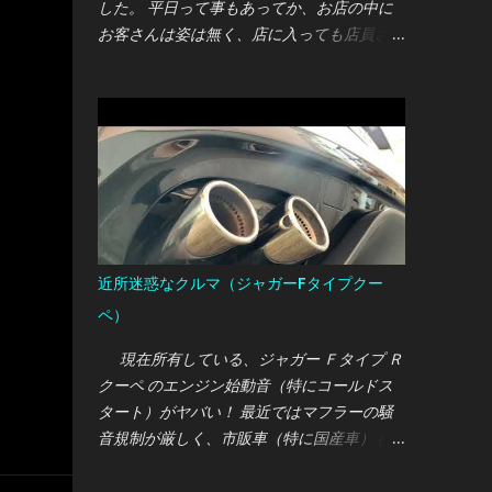
した。 平日って事もあってか、お店の中に
お客さんは姿は無く、店に入っても店員さん
が気付いてくれません・・・ しかたないの
で「すいませーん！」と言うと事務所から営
業マンらしき人が出てきて対応してくれまし
た。 オレ：あのー、オイル交換をまとめて
契約するパックプランがあるって聞いたので
すが、こちらのディーラーでも取り扱ってい
るのでしょうか？ 営業マン：ちょうど今マ
ツダは各種パックプランを見直している最中
なので、現在は取り扱っていません。 オ
近所迷惑なクルマ（ジャガーFタイプクー
レ：そうですか・・・では、通常の価格で交
ペ）
換をお願いします。 営業マン：わかりまし
た。では今回は〇000円で交換させていただ
現在所有している、ジャガー Ｆタイプ Ｒ
きます。 まぁ、ここまではフツー？のやり
クーペ のエンジン始動音（特にコールドス
取りだったのですが、作業を待っている時間
タート）がヤバい！ 最近ではマフラーの騒
の店員の態度に驚かされました・・・
音規制が厳しく、市販車（特に国産車）も社
外パーツもとっても静かな骨抜き仕様にされ
ている昨今において、市販車の純正マフラー