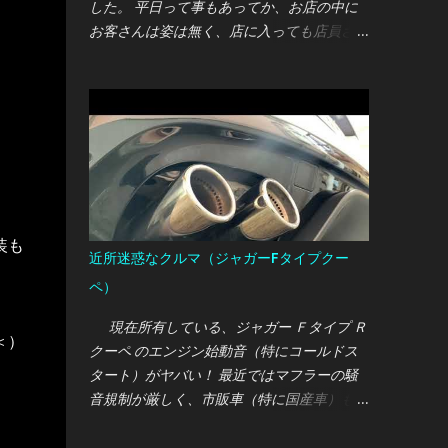
した。 平日って事もあってか、お店の中に
お客さんは姿は無く、店に入っても店員さん
が気付いてくれません・・・ しかたないの
で「すいませーん！」と言うと事務所から営
業マンらしき人が出てきて対応してくれまし
た。 オレ：あのー、オイル交換をまとめて
契約するパックプランがあるって聞いたので
すが、こちらのディーラーでも取り扱ってい
るのでしょうか？ 営業マン：ちょうど今マ
ツダは各種パックプランを見直している最中
装も
なので、現在は取り扱っていません。 オ
近所迷惑なクルマ（ジャガーFタイプクー
レ：そうですか・・・では、通常の価格で交
ペ）
換をお願いします。 営業マン：わかりまし
た。では今回は〇000円で交換させていただ
現在所有している、ジャガー Ｆタイプ Ｒ
＜）
きます。 まぁ、ここまではフツー？のやり
クーペ のエンジン始動音（特にコールドス
取りだったのですが、作業を待っている時間
タート）がヤバい！ 最近ではマフラーの騒
の店員の態度に驚かされました・・・
音規制が厳しく、市販車（特に国産車）も社
外パーツもとっても静かな骨抜き仕様にされ
ている昨今において、市販車の純正マフラー