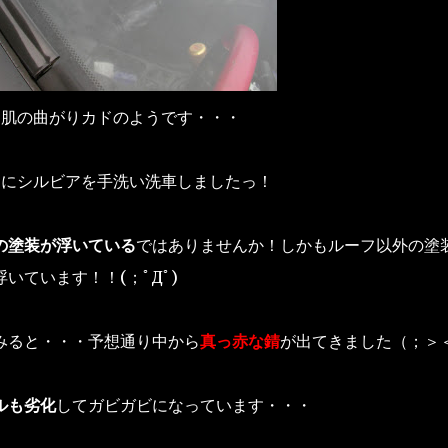
お肌の曲がりカドのようです・・・
りにシルビアを手洗い洗車しましたっ！
の塗装が浮いている
ではありませんか！しかもルーフ以外の塗
ています！！(；ﾟДﾟ)
みると・・・予想通り中から
真っ赤な錆
が出てきました（；＞
ルも劣化
してガビガビになっています・・・