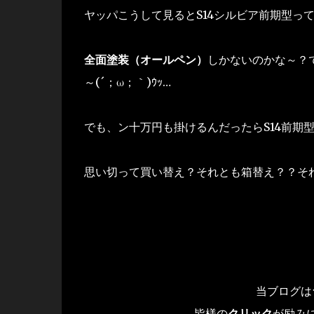
ヤッパこうして見るとS14シルビア前期型って
全面塗装（オールペン）
しかないのかな～？
～(´；ω；｀)ｳｯ…
でも、ン十万円も掛けるんだったらS14前期
思い切って買い替え？それとも箱替え？？そ
当ブログは
皆様の
クリック
が励み