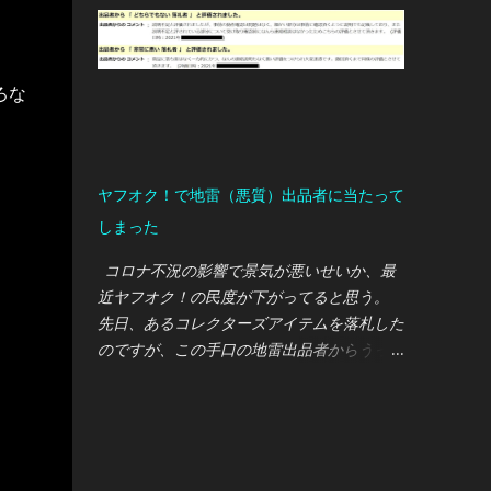
でこの轟音は完全に想定外でした・・・
660ccの軽自動車（S660）から5,000ccのV8
エンジン車への入れ替えなので、騒音増につ
ろな
いては事前にご近所さんへ説明していたので
すが、実際に納車されエンジンを始動すると
轟音が静かな住宅地に響き渡り、私もご近所
さんも唖然としてしまいました( ﾟдﾟ) Ｆタ
ヤフオク！で地雷（悪質）出品者に当たって
イプ は車内も広いし荷物も積めるし、普段
しまった
乗りでもとても使いやすいスポーツカーなの
ですが、上記理由により21時以降は自主規制
コロナ不況の影響で景気が悪いせいか、最
において使用しないようにしています。 ※普
近ヤフオク！の民度が下がってると思う。
段乗りのコンパクトカーを別途購入する予定
先日、あるコレクターズアイテムを落札した
自動車ランキング ↑↑↑ 当ブログは ランキン
のですが、この手口の地雷出品者からうっか
グ に参加しております。 皆様の クリック が
り購入してしまいました・・・ 手口として
励みになりますので、どうぞ宜しくお願いし
は、わざと不鮮明な写真を掲載し、「目立っ
ます。
た傷や汚れなし」で出品。落札して「現物を
見るとキズだらけ」ってパターン。 他の落
札者の評価でも「落札した商品が動作しなか