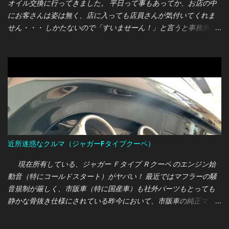
オイル交換に行ってきました。 平日って事もあってか、お店の中
にお客さんは姿は無く、店に入っても店員さんが気付いてくれま
せん・・・ しかたないので「すいませーん！」と言うと事務所か
ら営業マンらしき人が出てきて対応してくれました。 オレ：あの
ー、オイル交換をまとめて契約するパックプランがあるって聞い
たのですが、こちらのディーラーでも取り扱っているのでしょう
か？ 営業マン：ちょうど今マツダは各種パックプランを見直して
いる最中なので、現在は取り扱っていません。 オレ：そうです
か・・・では、通常の価格で交換をお願いします。 営業マン：わ
かりました。では今回は〇000円で交換させていただきます。 ま
ぁ、ここまではフツー？のやり取りだったのですが、作業を待っ
ている時間の店員の態度に驚かされました・・・
近所迷惑なクルマ（ジャガーFタイプクーペ）
現在所有している、ジャガー Ｆタイプ Ｒクーペ のエンジン始
動音（特にコールドスタート）がヤバい！ 最近ではマフラーの騒
音規制が厳しく、市販車（特に国産車）も社外パーツもとっても
静かな骨抜き仕様にされている昨今において、市販車の純正マフ
ラーでこの轟音は完全に想定外でした・・・ 660ccの軽自動車
（S660）から5,000ccのV8エンジン車への入れ替えなので、騒音