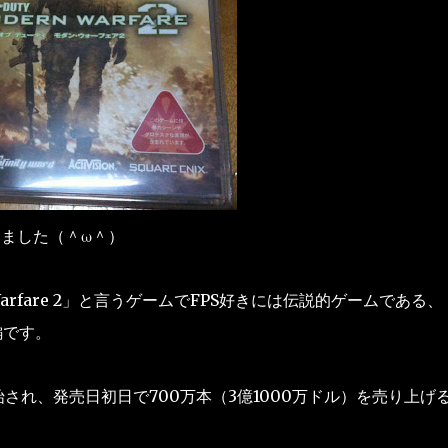
ました（＾ω＾）
rn Warfare 2」と言うゲームでFPS好きには伝説的ゲームである、
の続編です。
され、発売日初日で700万本（3億1000万ドル）を売り上げ