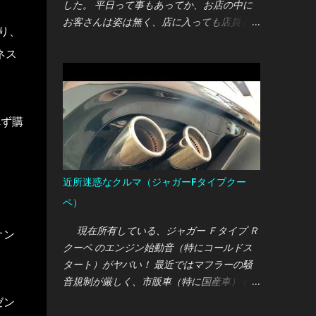
した。 平日って事もあってか、お店の中に
お客さんは姿は無く、店に入っても店員さん
り、
が気付いてくれません・・・ しかたないの
ネス
で「すいませーん！」と言うと事務所から営
業マンらしき人が出てきて対応してくれまし
た。 オレ：あのー、オイル交換をまとめて
契約するパックプランがあるって聞いたので
れず購
すが、こちらのディーラーでも取り扱ってい
るのでしょうか？ 営業マン：ちょうど今マ
ツダは各種パックプランを見直している最中
なので、現在は取り扱っていません。 オ
近所迷惑なクルマ（ジャガーFタイプクー
レ：そうですか・・・では、通常の価格で交
ペ）
換をお願いします。 営業マン：わかりまし
た。では今回は〇000円で交換させていただ
現在所有している、ジャガー Ｆタイプ Ｒ
オン
きます。 まぁ、ここまではフツー？のやり
クーペ のエンジン始動音（特にコールドス
取りだったのですが、作業を待っている時間
タート）がヤバい！ 最近ではマフラーの騒
の店員の態度に驚かされました・・・
音規制が厳しく、市販車（特に国産車）も社
外パーツもとっても静かな骨抜き仕様にされ
ゼン
ている昨今において、市販車の純正マフラー