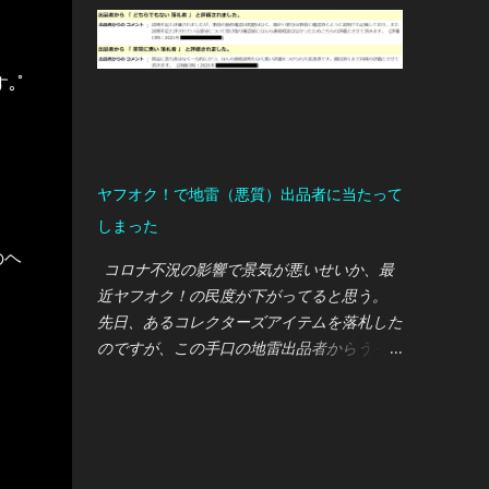
でこの轟音は完全に想定外でした・・・
660ccの軽自動車（S660）から5,000ccのV8
エンジン車への入れ替えなので、騒音増につ
｡ﾟ
いては事前にご近所さんへ説明していたので
すが、実際に納車されエンジンを始動すると
轟音が静かな住宅地に響き渡り、私もご近所
さんも唖然としてしまいました( ﾟдﾟ) Ｆタ
ヤフオク！で地雷（悪質）出品者に当たって
イプ は車内も広いし荷物も積めるし、普段
しまった
乗りでもとても使いやすいスポーツカーなの
のヘ
ですが、上記理由により21時以降は自主規制
コロナ不況の影響で景気が悪いせいか、最
において使用しないようにしています。 ※普
近ヤフオク！の民度が下がってると思う。
段乗りのコンパクトカーを別途購入する予定
先日、あるコレクターズアイテムを落札した
自動車ランキング ↑↑↑ 当ブログは ランキン
のですが、この手口の地雷出品者からうっか
グ に参加しております。 皆様の クリック が
り購入してしまいました・・・ 手口として
励みになりますので、どうぞ宜しくお願いし
は、わざと不鮮明な写真を掲載し、「目立っ
ます。
た傷や汚れなし」で出品。落札して「現物を
見るとキズだらけ」ってパターン。 他の落
札者の評価でも「落札した商品が動作しなか