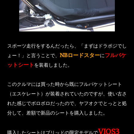
スポーツ走行をするんだったら、「まずはドラポジでし
NBロードスター
フルバケ
ょー！」と言うことで、
に
ットシート
を装着しました。
このクルマには買った時から既にフルバケットシート
（エスケレート）が装着されていたのですが、使い古さ
れた感じでボロボロだったので、ヤフオクでとっとと処
分して、差額で新品のシートを購入しました。
VIOS3
購入したシートはブリッドの限定モデルで