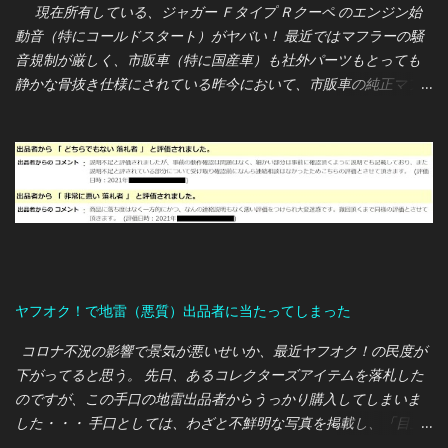
現在所有している、ジャガー Ｆタイプ Ｒクーペ のエンジン始
動音（特にコールドスタート）がヤバい！ 最近ではマフラーの騒
音規制が厳しく、市販車（特に国産車）も社外パーツもとっても
静かな骨抜き仕様にされている昨今において、市販車の純正マフ
ラーでこの轟音は完全に想定外でした・・・ 660ccの軽自動車
（S660）から5,000ccのV8エンジン車への入れ替えなので、騒音
増については事前にご近所さんへ説明していたのですが、実際に
納車されエンジンを始動すると轟音が静かな住宅地に響き渡り、
私もご近所さんも唖然としてしまいました( ﾟдﾟ) Ｆタイプ は車内
も広いし荷物も積めるし、普段乗りでもとても使いやすいスポー
ツカーなのですが、上記理由により21時以降は自主規制において
使用しないようにしています。 ※普段乗りのコンパクトカーを別途
購入する予定 自動車ランキング ↑↑↑ 当ブログは ランキング に参
ヤフオク！で地雷（悪質）出品者に当たってしまった
加しております。 皆様の クリック が励みになりますので、どうぞ
宜しくお願いします。
コロナ不況の影響で景気が悪いせいか、最近ヤフオク！の民度が
下がってると思う。 先日、あるコレクターズアイテムを落札した
のですが、この手口の地雷出品者からうっかり購入してしまいま
した・・・ 手口としては、わざと不鮮明な写真を掲載し、「目立
った傷や汚れなし」で出品。落札して「現物を見るとキズだら