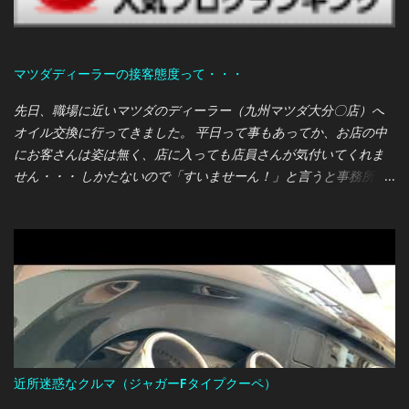
マツダディーラーの接客態度って・・・
先日、職場に近いマツダのディーラー（九州マツダ大分〇店）へ
オイル交換に行ってきました。 平日って事もあってか、お店の中
にお客さんは姿は無く、店に入っても店員さんが気付いてくれま
せん・・・ しかたないので「すいませーん！」と言うと事務所か
ら営業マンらしき人が出てきて対応してくれました。 オレ：あの
ー、オイル交換をまとめて契約するパックプランがあるって聞い
たのですが、こちらのディーラーでも取り扱っているのでしょう
か？ 営業マン：ちょうど今マツダは各種パックプランを見直して
いる最中なので、現在は取り扱っていません。 オレ：そうです
か・・・では、通常の価格で交換をお願いします。 営業マン：わ
かりました。では今回は〇000円で交換させていただきます。 ま
ぁ、ここまではフツー？のやり取りだったのですが、作業を待っ
ている時間の店員の態度に驚かされました・・・
近所迷惑なクルマ（ジャガーFタイプクーペ）