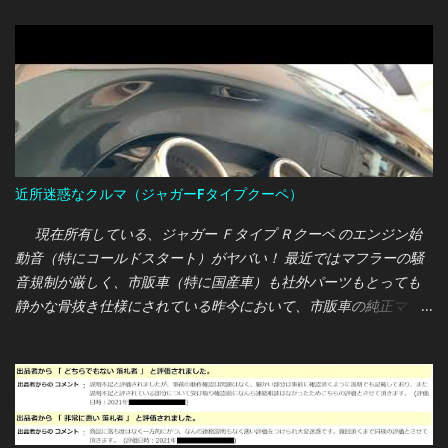
ー、オイル交換をまとめて契約するパックプランがあるって聞い
たのですが、こちらのディーラーでも取り扱っているのでしょう
か？ 営業マン：ちょうど今マツダは各種パックプランを見直して
いる最中なので、現在は取り扱っていません。 オレ：そうです
か・・・では、通常の価格で交換をお願いします。 営業マン：わ
かりました。では今回は〇000円で交換させていただきます。 ま
ぁ、ここまではフツー？のやり取りだったのですが、作業を待っ
ている時間の店員の態度に驚かされました・・・
近所迷惑なクルマ（ジャガーFタイプクーペ）
現在所有している、ジャガー Ｆタイプ Ｒクーペ のエンジン始
動音（特にコールドスタート）がヤバい！ 最近ではマフラーの騒
音規制が厳しく、市販車（特に国産車）も社外パーツもとっても
静かな骨抜き仕様にされている昨今において、市販車の純正マフ
ラーでこの轟音は完全に想定外でした・・・ 660ccの軽自動車
（S660）から5,000ccのV8エンジン車への入れ替えなので、騒音
増については事前にご近所さんへ説明していたのですが、実際に
納車されエンジンを始動すると轟音が静かな住宅地に響き渡り、
私もご近所さんも唖然としてしまいました( ﾟдﾟ) Ｆタイプ は車内