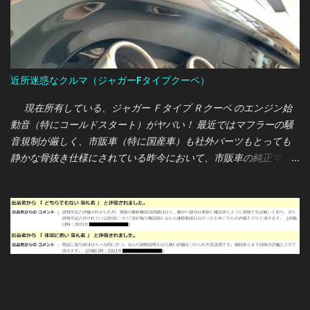
いる最中なので、現在は取り扱っていません。 オレ：そうです
か・・・では、通常の価格で交換をお願いします。 営業マン：わ
かりました。では今回は〇000円で交換させていただきます。 ま
ぁ、ここまではフツー？のやり取りだったのですが、作業を待っ
ている時間の店員の態度に驚かされました・・・
近所迷惑なクルマ（ジャガーFタイプクーペ）
現在所有している、ジャガー Ｆタイプ Ｒクーペ のエンジン始
動音（特にコールドスタート）がヤバい！ 最近ではマフラーの騒
音規制が厳しく、市販車（特に国産車）も社外パーツもとっても
静かな骨抜き仕様にされている昨今において、市販車の純正マフ
ラーでこの轟音は完全に想定外でした・・・ 660ccの軽自動車
（S660）から5,000ccのV8エンジン車への入れ替えなので、騒音
増については事前にご近所さんへ説明していたのですが、実際に
納車されエンジンを始動すると轟音が静かな住宅地に響き渡り、
私もご近所さんも唖然としてしまいました( ﾟдﾟ) Ｆタイプ は車内
も広いし荷物も積めるし、普段乗りでもとても使いやすいスポー
ツカーなのですが、上記理由により21時以降は自主規制において
使用しないようにしています。 ※普段乗りのコンパクトカーを別途
購入する予定 自動車ランキング ↑↑↑ 当ブログは ランキング に参