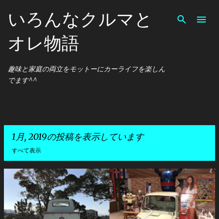
スキップしてメイン コンテンツに移動
いろんなクルマと
オレ物語
趣味と家庭の両立をモットーにカーライフを楽しん
でます^^
1月, 2019の投稿を表示しています
すべて表示
投
稿