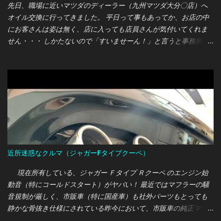
先日、職場に近いマツダのディーラー（九州マツダ大分〇店）へ
オイル交換に行ってきました。 平日って事もあってか、お店の中
にお客さんは姿は無く、店に入っても店員さんが気付いてくれま
せん・・・ しかたないので「すいませーん！」と言うと事務所か
ら営業マンらしき人が出てきて対応してくれました。 オレ：あの
ー、オイル交換をまとめて契約するパックプランがあるって聞い
たのですが、こちらのディーラーでも取り扱っているのでしょう
か？ 営業マン：ちょうど今マツダは各種パックプランを見直して
いる最中なので、現在は取り扱っていません。 オレ：そうです
か・・・では、通常の価格で交換をお願いします。 営業マン：わ
かりました。では今回は〇000円で交換させていただきます。 ま
ぁ、ここまではフツー？のやり取りだったのですが、作業を待っ
ている時間の店員の態度に驚かされました・・・
近所迷惑なクルマ（ジャガーFタイプクーペ）
現在所有している、ジャガー Ｆタイプ Ｒクーペ のエンジン始
動音（特にコールドスタート）がヤバい！ 最近ではマフラーの騒
音規制が厳しく、市販車（特に国産車）も社外パーツもとっても
静かな骨抜き仕様にされている昨今において、市販車の純正マフ
ラーでこの轟音は完全に想定外でした・・・ 660ccの軽自動車