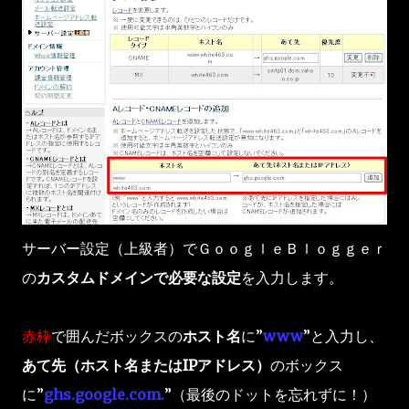
サーバー設定（上級者）でＧｏｏｇｌｅＢｌｏｇｇｅｒ
の
カスタムドメインで必要な設定
を入力します。
赤枠
で囲んだボックスの
ホスト名
に”
www
”と入力し、
あて先（ホスト名またはIPアドレス）
のボックス
に”
ghs.google.com.
”（最後のドットを忘れずに！）