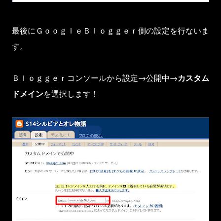
最後にＧｏｏｇｌｅＢｌｏｇｇｅｒ側の設定を行ないま
す。
Ｂｌｏｇｇｅｒコンソールから設定→公開中→
カスタム
ドメイン
を選択します！